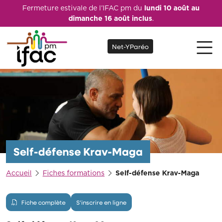
Fermeture estivale de l’IFAC pm du
lundi 10 août au
dimanche 16 août inclus
.
Net-YParéo
Self-défense Krav-Maga
Accueil
Fiches formations
Self-défense Krav-Maga
Fiche complète
S'inscrire en ligne