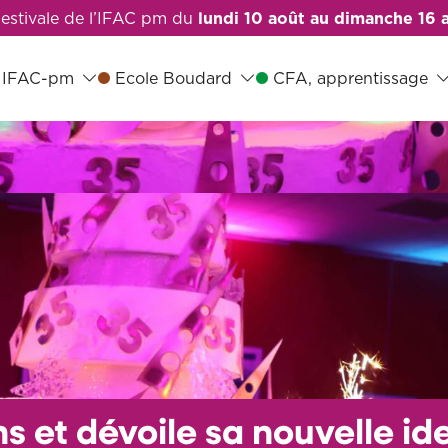
estivale de l’IFAC pm du
lundi 10 août au dimanche 16 a
IFAC-pm
Ecole Boudard
CFA, apprentissage
s et dévoile sa nouvelle ide