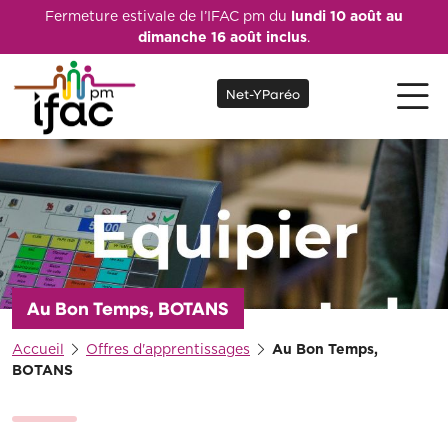
Fermeture estivale de l’IFAC pm du
lundi 10 août au
dimanche 16 août inclus
.
Net-YParéo
Au Bon Temps, BOTANS
Accueil
Offres d'apprentissages
Au Bon Temps,
BOTANS