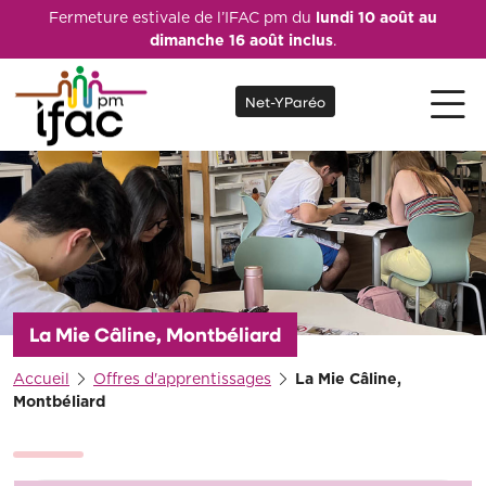
Fermeture estivale de l’IFAC pm du
lundi 10 août au
dimanche 16 août inclus
.
Net-YParéo
La Mie Câline, Montbéliard
Accueil
Offres d'apprentissages
La Mie Câline,
Montbéliard