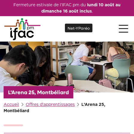
Fermeture estivale de l’IFAC pm du
lundi 10 août au
dimanche 16 août inclus
.
Net-YParéo
L’Arena 25, Montbéliard
Accueil
Offres d'apprentissages
L’Arena 25,
Montbéliard