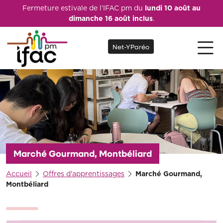
Fermeture estivale de l’IFAC pm du
lundi 10 août au
dimanche 16 août inclus
.
Net-YParéo
Marché Gourmand, Montbéliard
Accueil
Offres d'apprentissages
Marché Gourmand,
Montbéliard